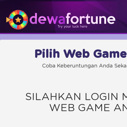
Pilih Web Gam
Coba Keberuntungan Anda Seka
SILAHKAN LOGIN 
WEB GAME A