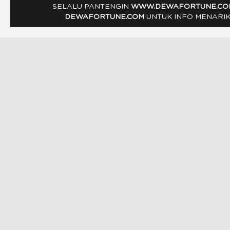
SELALU PANTENGIN
WWW.DEWAFORTUNE.CO
DEWAFORTUNE.COM
UNTUK INFO MENARI