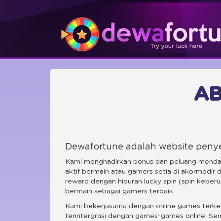
AB
Dewafortune adalah website penye
Kami menghadirkan bonus dan peluang mendap
aktif bermain atau gamers setia di akormodir
reward dengan hiburan lucky spin (spin keberu
bermain sebagai gamers terbaik.
Kami bekerjasama dengan online games terkem
terintergrasi dengan games-games online. Sem