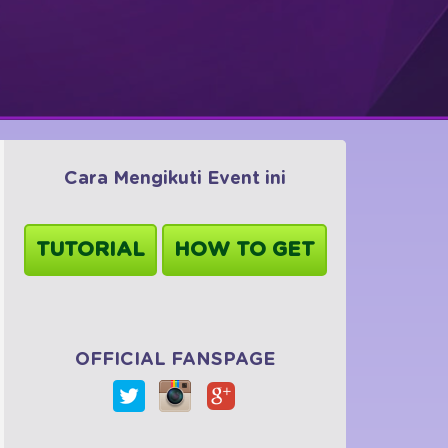
Cara Mengikuti Event ini
TUTORIAL
HOW TO GET
OFFICIAL FANSPAGE