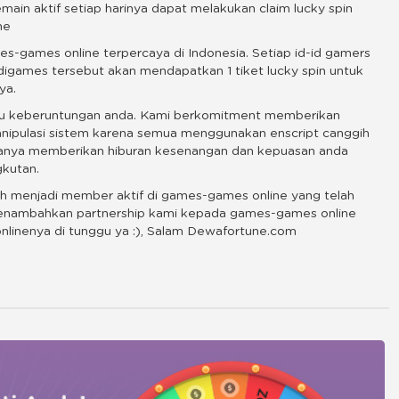
ain aktif setiap harinya dapat melakukan claim lucky spin
ne
s-games online terpercaya di Indonesia. Setiap id-id gamers
 digames tersebut akan mendapatkan 1 tiket lucky spin untuk
ya.
 atau keberuntungan anda. Kami berkomitment memberikan
a manipulasi sistem karena semua menggunakan enscript canggih
 hanya memberikan hiburan kesenangan dan kepuasan anda
kutan.
lah menjadi member aktif di games-games online yang telah
menambahkan partnership kami kepada games-games online
onlinenya di tunggu ya :), Salam Dewafortune.com