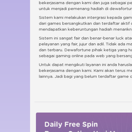
bekerjasama dengan kami dan juga sebagai pem
untuk menjadi pemenang hadiah di dewafortu
Sistem kami melakukan intergrasi kepada game
dari games bersangkutkan dan terdaftar aktif
mendapatkan keberuntungan hadiah menarikn
Sistem ini sangat fair dan benar-benar luck
pelayanan yang fair, jujur dan adil. Tidak ad
dan terbaru. Dewafortune pihak ketiga yang
sebagai gaming online pada web yang bersang
Untuk dapat mengikuti layanan ini anda harus
bekerjasama dengan kami. Kami akan terus 
lainnya. Jadi bagi yang belum terdaftar game 